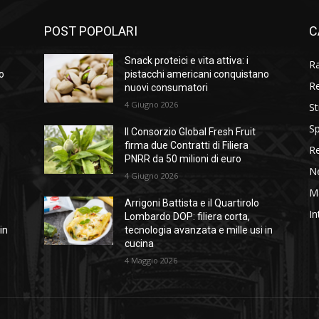
POST POPOLARI
C
Snack proteici e vita attiva: i
R
o
pistacchi americani conquistano
R
nuovi consumatori
4 Giugno 2026
St
Sp
Il Consorzio Global Fresh Fruit
firma due Contratti di Filiera
R
PNRR da 50 milioni di euro
N
4 Giugno 2026
M
Arrigoni Battista e il Quartirolo
In
Lombardo DOP: filiera corta,
in
tecnologia avanzata e mille usi in
cucina
4 Maggio 2026