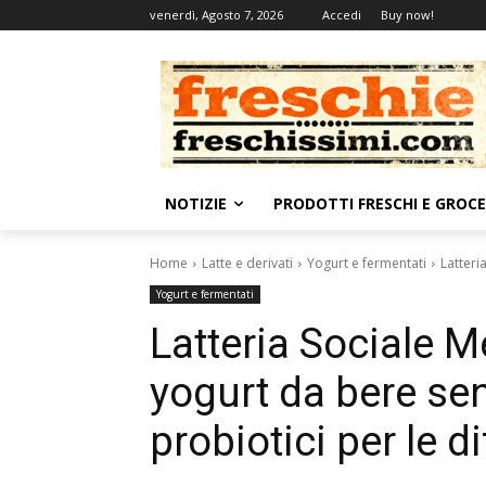
venerdì, Agosto 7, 2026
Accedi
Buy now!
NOTIZIE
PRODOTTI FRESCHI E GROC
Home
Latte e derivati
Yogurt e fermentati
Latteri
Yogurt e fermentati
Latteria Sociale 
yogurt da bere sen
probiotici per le 