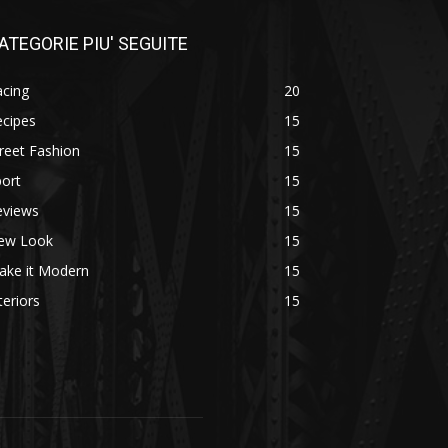
ATEGORIE PIU' SEGUITE
acing
20
ecipes
15
reet Fashion
15
ort
15
eviews
15
ew Look
15
ake it Modern
15
teriors
15