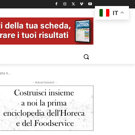
IT
ta e...
- Advertisment -