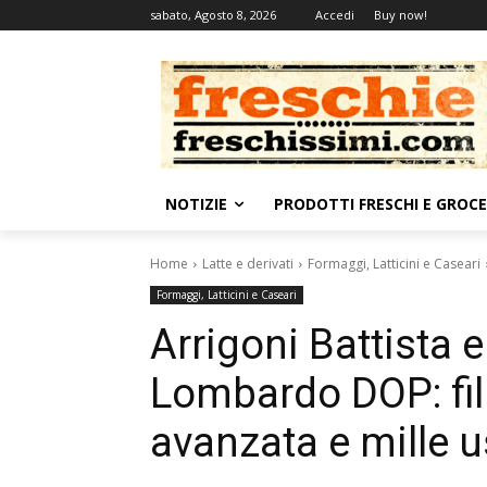
sabato, Agosto 8, 2026
Accedi
Buy now!
NOTIZIE
PRODOTTI FRESCHI E GROC
Home
Latte e derivati
Formaggi, Latticini e Caseari
Formaggi, Latticini e Caseari
Arrigoni Battista e
Lombardo DOP: fili
avanzata e mille u