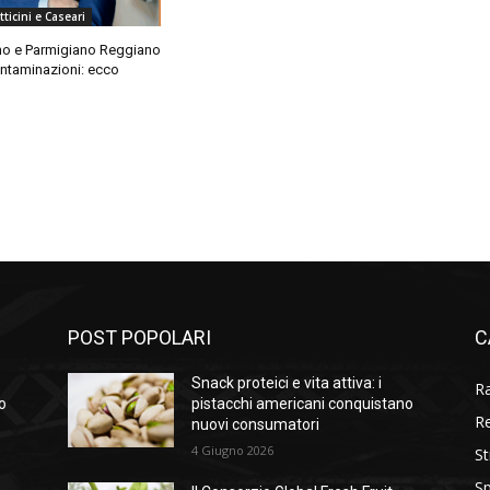
ticini e Caseari
o e Parmigiano Reggiano
ontaminazioni: ecco
POST POPOLARI
C
Snack proteici e vita attiva: i
R
o
pistacchi americani conquistano
R
nuovi consumatori
4 Giugno 2026
St
Sp