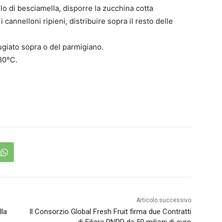
lo di besciamella, disporre la zucchina cotta
annelloni ripieni, distribuire sopra il resto delle
ugiato sopra o del parmigiano.
80°C.
Articolo successivo
lla
Il Consorzio Global Fresh Fruit firma due Contratti
di Filiera PNRR da 50 milioni di euro