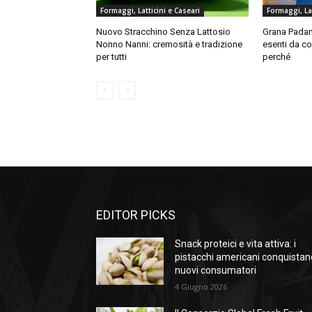
Formaggi, Latticini e Caseari
Formaggi, Lat
Nuovo Stracchino Senza Lattosio
Grana Padan
Nonno Nanni: cremosità e tradizione
esenti da c
per tutti
perché
EDITOR PICKS
Snack proteici e vita attiva: i
pistacchi americani conquistan
nuovi consumatori
4 Giugno 2026