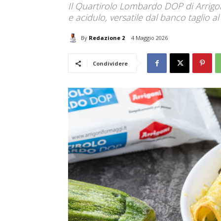
Il Quartirolo Lombardo DOP di Arrigoni 
e acidulo, versatile dal banco taglio al 
By
Redazione 2
4 Maggio 2026
Condividere