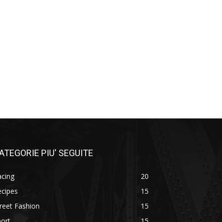
ATEGORIE PIU' SEGUITE
acing
20
ecipes
15
reet Fashion
15
ort
15