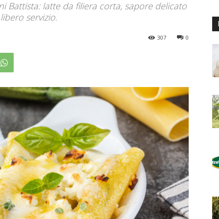
Battista: latte da filiera corta, sapore delicato
libero servizio.
307
0