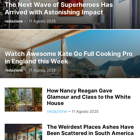
The Next Wave of Superheroes Has
RETAIL-GDO-PRIVATE LABEL
REVIEWS
SALUMI E INSACCATI
Arrived with Astonishing Impact
SENZA CATEGORIA
SENZA GLUTINE
SOSTENIBILITÀ E AMBIENTE
redazione
-
11 Agosto 2025
SPORT
TECHNOLOGY
VIDEO
Watch Awesome Kate Go Full Cooking Pro
in England this Week
redazione
-
11 Agosto 2025
How Nancy Reagan Gave
Glamour and Class to the White
House
redazione
-
11 Agosto 2025
The Weirdest Places Ashes Have
Been Scattered in South America