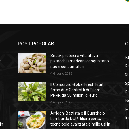
POST POPOLARI
C
Snack proteici e vita attiva: i
R
o
pistacchi americani conquistano
R
nuovi consumatori
4 Giugno 2026
St
Sp
Il Consorzio Global Fresh Fruit
firma due Contratti di Filiera
R
PNRR da 50 milioni di euro
N
4 Giugno 2026
M
Arrigoni Battista e il Quartirolo
In
Lombardo DOP: filiera corta,
in
tecnologia avanzata e mille usi in