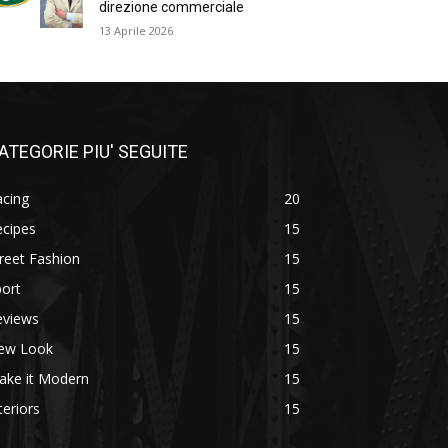
direzione commerciale
13 Aprile 2026
ATEGORIE PIU' SEGUITE
acing
20
ecipes
15
reet Fashion
15
ort
15
eviews
15
ew Look
15
ake it Modern
15
teriors
15