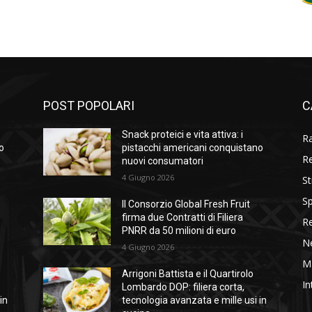
POST POPOLARI
C
Snack proteici e vita attiva: i
R
o
pistacchi americani conquistano
R
nuovi consumatori
4 Giugno 2026
St
Sp
Il Consorzio Global Fresh Fruit
firma due Contratti di Filiera
R
PNRR da 50 milioni di euro
N
4 Giugno 2026
M
Arrigoni Battista e il Quartirolo
In
Lombardo DOP: filiera corta,
in
tecnologia avanzata e mille usi in