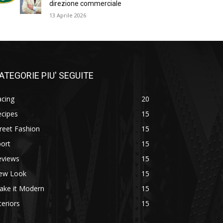
direzione commerciale
13 Aprile 2026
ATEGORIE PIU' SEGUITE
acing
20
ecipes
15
reet Fashion
15
ort
15
eviews
15
ew Look
15
ake it Modern
15
teriors
15