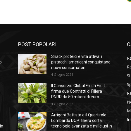
POST POPOLARI
C
Snack proteici e vita attiva: i
R
o
pistacchi americani conquistano
R
nuovi consumatori
4 Giugno 2026
St
Sp
Il Consorzio Global Fresh Fruit
firma due Contratti di Filiera
R
PNRR da 50 milioni di euro
N
4 Giugno 2026
M
Arrigoni Battista e il Quartirolo
In
Lombardo DOP: filiera corta,
in
tecnologia avanzata e mille usi in