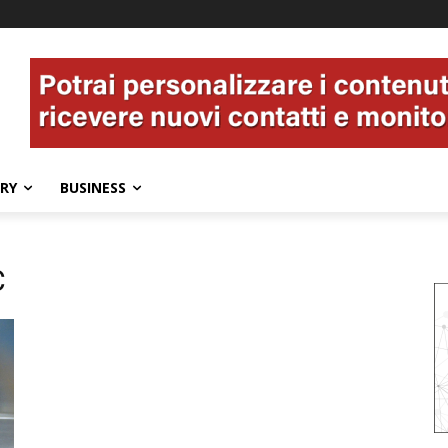
ERY
BUSINESS
C