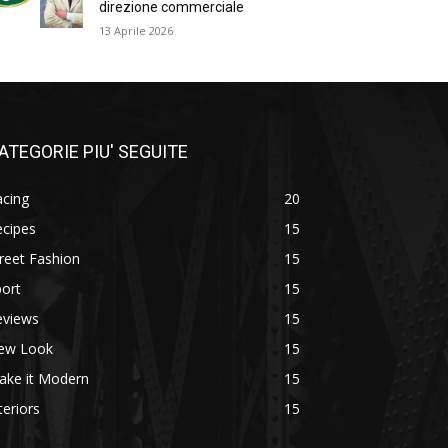
direzione commerciale
13 Aprile 2026
ATEGORIE PIU' SEGUITE
acing
20
ecipes
15
reet Fashion
15
ort
15
eviews
15
ew Look
15
ake it Modern
15
teriors
15